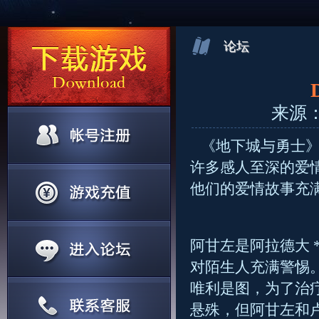
论坛
来源：官
《地下城与勇士》
许多感人至深的爱
他们的爱情故事充
阿甘左是阿拉德大 
对陌生人充满警惕
唯利是图，为了治
悬殊，但阿甘左和